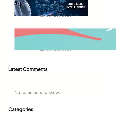
Peluang, Tantangan, dan
Transformasi Digital
Oct 25, 2025
a
Tren Olahraga Lari dan Maraton
di Indonesia: Gaya Hidup Sehat
yang Jadi Tren Baru
.
Oct 23, 2025
Latest Comments
No comments to show.
Categories