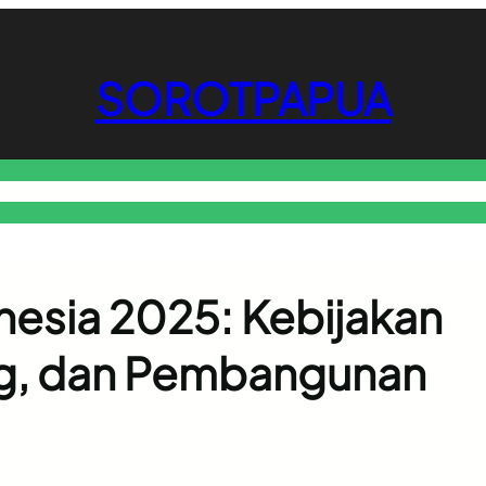
SOROTPAPUA
mmerce
Finance
Health
Marketing
Online Games
Pet Care
Property
nesia 2025: Kebijakan
sing, dan Pembangunan