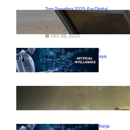
Tren Traveling 2025: Era Digital
Nomad, Wisata Ramah
Lingkungan, dan Petualangan
Cerdas
Oct 26, 2025
Teknologi 2025: AI, Inovasi
Pintar, dan Masa Depan Gaya
Hidup Digital
Oct 26, 2025
Tren Wisata Alam 2025: Kembali
ke Alam, Kembali ke Diri Sendiri
Oct 25, 2025
AI dan Masa Depan Dunia Kerja: