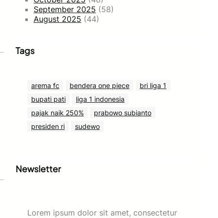
September 2025
(58)
August 2025
(44)
Tags
arema fc
bendera one piece
bri liga 1
bupati pati
liga 1 indonesia
pajak naik 250%
prabowo subianto
presiden ri
sudewo
Newsletter
Lorem ipsum dolor sit amet, consectetur