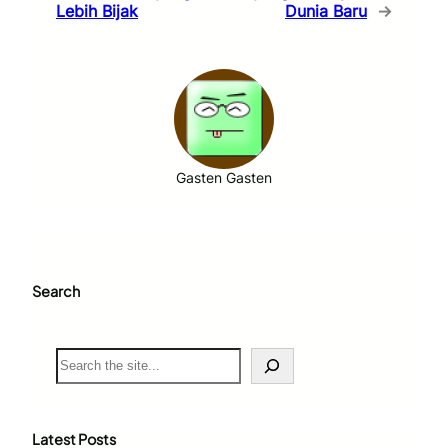
Lebih Bijak
Dunia Baru
→
Gasten Gasten
Search
S
e
a
r
c
Latest Posts