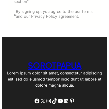
section"
By signing up, you agree to the our terms
and our Privacy Policy agreement.
SOROTPAPUA
Lorem ipsum dolor sit amet, consectetur adipiscing
elit, sed do eiusmod tempor incididunt ut labore et
dolore magna aliqua.
Facebook
X
Instagram
TikTok
YouTube
LinkedIn
Pinterest