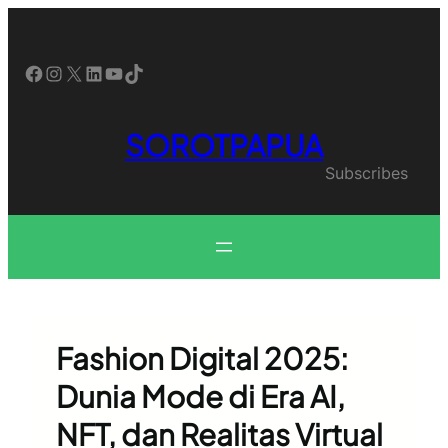
Skip
to
content
Facebook
Instagram
X
LinkedIn
YouTube
TikTok
SOROTPAPUA
Subscribes
Fashion Digital 2025:
Dunia Mode di Era AI,
NFT, dan Realitas Virtual