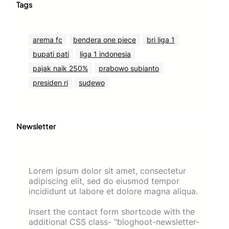
Tags
arema fc
bendera one piece
bri liga 1
bupati pati
liga 1 indonesia
pajak naik 250%
prabowo subianto
presiden ri
sudewo
Newsletter
Lorem ipsum dolor sit amet, consectetur
adipiscing elit, sed do eiusmod tempor
incididunt ut labore et dolore magna aliqua.
Insert the contact form shortcode with the
additional CSS class- "bloghoot-newsletter-