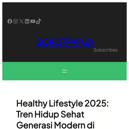
Skip
to
content
Facebook
Instagram
X
LinkedIn
YouTube
TikTok
SOROTPAPUA
Subscribes
Healthy Lifestyle 2025:
Tren Hidup Sehat
Generasi Modern di