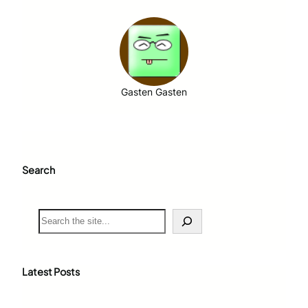
Gasten Gasten
Search
S
e
a
r
c
Latest Posts
h