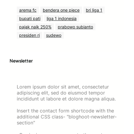
arema fc
bendera one piece
bri liga 1
bupati pati
liga 1 indonesia
pajak naik 250%
prabowo subianto
presiden ri
sudewo
Newsletter
Lorem ipsum dolor sit amet, consectetur
adipiscing elit, sed do eiusmod tempor
incididunt ut labore et dolore magna aliqua.
Insert the contact form shortcode with the
additional CSS class- "bloghoot-newsletter-
section"