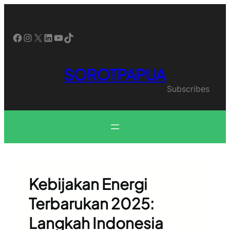
Skip
to
content
Facebook
Instagram
X
LinkedIn
YouTube
TikTok
SOROTPAPUA
Subscribes
Kebijakan Energi
Terbarukan 2025:
Langkah Indonesia