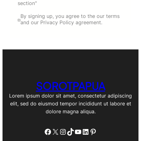
section"
By signing up, you agree to the our terms
and our Privacy Policy agreement.
SOROTPAPUA
Lorem ipsum dolor sit amet, consectetur adipiscing
elit, sed do eiusmod tempor incididunt ut labore et
dolore magna aliqua.
Facebook
X
Instagram
TikTok
YouTube
LinkedIn
Pinterest