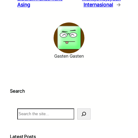
Asing
Internasional
→
Gasten Gasten
Search
S
e
a
r
c
Latest Posts