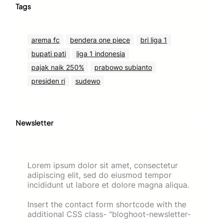
Tags
arema fc
bendera one piece
bri liga 1
bupati pati
liga 1 indonesia
pajak naik 250%
prabowo subianto
presiden ri
sudewo
Newsletter
Lorem ipsum dolor sit amet, consectetur
adipiscing elit, sed do eiusmod tempor
incididunt ut labore et dolore magna aliqua.
Insert the contact form shortcode with the
additional CSS class- "bloghoot-newsletter-