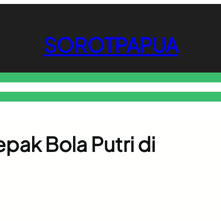
SOROTPAPUA
mmerce
Finance
Health
Marketing
Online Games
Pet Care
Property
pak Bola Putri di