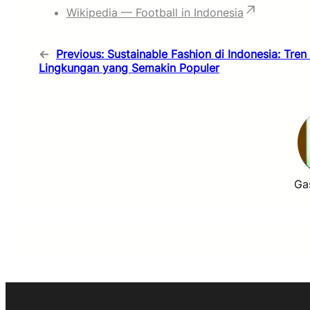
Wikipedia — Football in Indonesia
←
Previous:
Sustainable Fashion di Indonesia: Tre
Lingkungan yang Semakin Populer
Ga