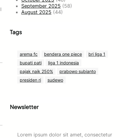
September 2025
(58)
l
August 2025
(44)
Tags
arema fc
bendera one piece
bri liga 1
bupati pati
liga 1 indonesia
pajak naik 250%
prabowo subianto
presiden ri
sudewo
Newsletter
Lorem ipsum dolor sit amet, consectetur