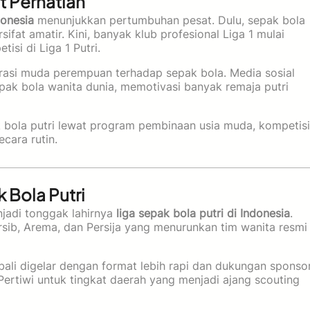
t Perhatian
donesia
menunjukkan pertumbuhan pesat. Dulu, sepak bola
fat amatir. Kini, banyak klub profesional Liga 1 mulai
si di Liga 1 Putri.
erasi muda perempuan terhadap sepak bola. Media sosial
ak bola wanita dunia, memotivasi banyak remaja putri
 bola putri lewat program pembinaan usia muda, kompetisi
ecara rutin.
Bola Putri
njadi tonggak lahirnya
liga sepak bola putri di Indonesia
.
Persib, Arema, dan Persija yang menurunkan tim wanita resmi
bali digelar dengan format lebih rapi dan dukungan sponso
a Pertiwi untuk tingkat daerah yang menjadi ajang scouting