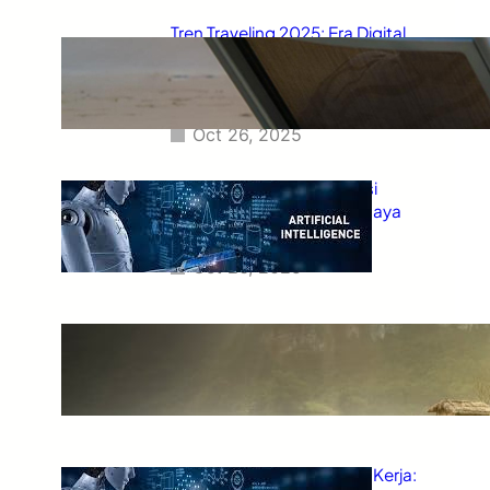
Tren Traveling 2025: Era Digital
Nomad, Wisata Ramah
Lingkungan, dan Petualangan
Cerdas
Oct 26, 2025
Teknologi 2025: AI, Inovasi
Pintar, dan Masa Depan Gaya
Hidup Digital
Oct 26, 2025
Tren Wisata Alam 2025: Kembali
ke Alam, Kembali ke Diri Sendiri
Oct 25, 2025
AI dan Masa Depan Dunia Kerja: