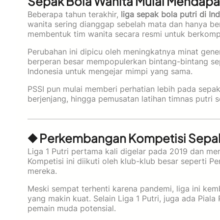
Sepak Bola Wanita Mulai Mendapa
Beberapa tahun terakhir,
liga sepak bola putri di In
wanita sering dianggap sebelah mata dan hanya bersi
membentuk tim wanita secara resmi untuk berkompeti
Perubahan ini dipicu oleh meningkatnya minat gen
berperan besar mempopulerkan bintang-bintang sep
Indonesia untuk mengejar mimpi yang sama.
PSSI pun mulai memberi perhatian lebih pada sepak
berjenjang, hingga pemusatan latihan timnas putri s
◆ Perkembangan Kompetisi Sepak 
Liga 1 Putri pertama kali digelar pada 2019 dan me
Kompetisi ini diikuti oleh klub-klub besar seperti 
mereka.
Meski sempat terhenti karena pandemi, liga ini kem
yang makin kuat. Selain Liga 1 Putri, juga ada Pial
pemain muda potensial.