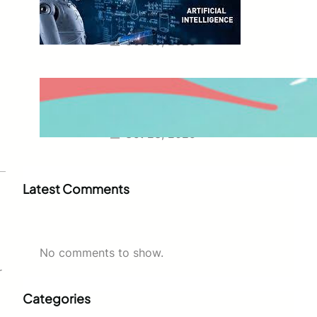
Peluang, Tantangan, dan
Transformasi Digital
Oct 25, 2025
Tren Olahraga Lari dan Maraton
di Indonesia: Gaya Hidup Sehat
yang Jadi Tren Baru
Oct 23, 2025
Latest Comments
No comments to show.
r
Categories