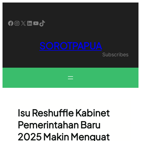
Skip
to
content
Facebook
Instagram
X
LinkedIn
YouTube
TikTok
SOROTPAPUA
Subscribes
Isu Reshuffle Kabinet
Pemerintahan Baru
2025 Makin Menguat