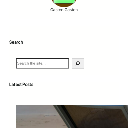
Gasten Gasten
Search
S
e
a
r
c
Latest Posts
h