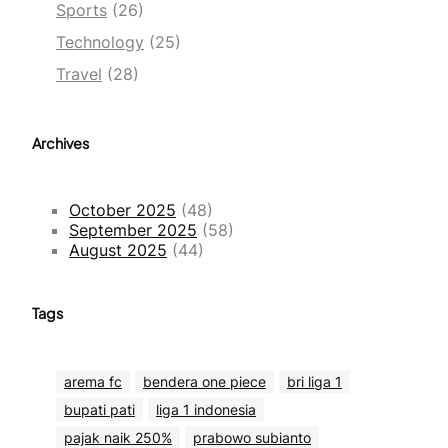
Sports
(26)
Technology
(25)
Travel
(28)
Archives
October 2025
(48)
September 2025
(58)
August 2025
(44)
Tags
arema fc
bendera one piece
bri liga 1
bupati pati
liga 1 indonesia
pajak naik 250%
prabowo subianto