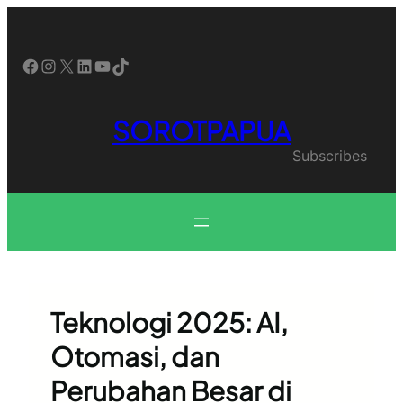
Skip
to
content
Facebook
Instagram
X
LinkedIn
YouTube
TikTok
SOROTPAPUA
Subscribes
Teknologi 2025: AI,
Otomasi, dan
Perubahan Besar di