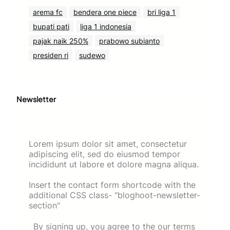
arema fc
bendera one piece
bri liga 1
bupati pati
liga 1 indonesia
pajak naik 250%
prabowo subianto
presiden ri
sudewo
Newsletter
Lorem ipsum dolor sit amet, consectetur
adipiscing elit, sed do eiusmod tempor
incididunt ut labore et dolore magna aliqua.
Insert the contact form shortcode with the
additional CSS class- "bloghoot-newsletter-
section"
By signing up, you agree to the our terms