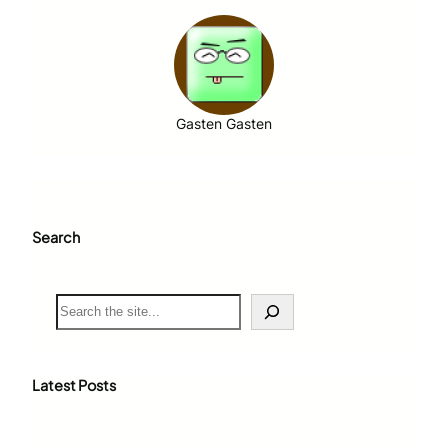
Gasten Gasten
Search
S
e
a
r
c
Latest Posts
h