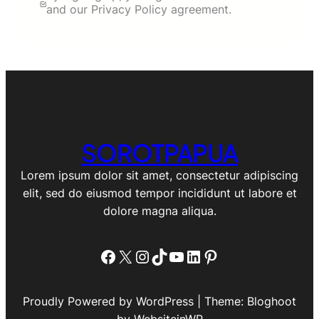
and our Privacy Policy agreement.
SOROTPAPUA
Lorem ipsum dolor sit amet, consectetur adipiscing
elit, sed do eiusmod tempor incididunt ut labore et
dolore magna aliqua.
Facebook
X
Instagram
TikTok
YouTube
LinkedIn
Pinterest
Proudly Powered by WordPress | Theme: Bloghoot
by WebsiteinWP