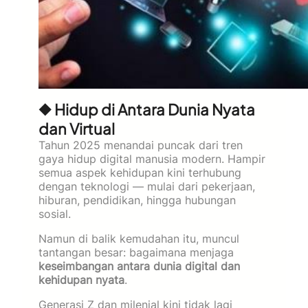
◆ Hidup di Antara Dunia Nyata
dan Virtual
Tahun 2025 menandai puncak dari tren
gaya hidup digital manusia modern. Hampir
semua aspek kehidupan kini terhubung
dengan teknologi — mulai dari pekerjaan,
hiburan, pendidikan, hingga hubungan
sosial.
Namun di balik kemudahan itu, muncul
tantangan besar: bagaimana menjaga
keseimbangan antara dunia digital dan
kehidupan nyata
.
Generasi Z dan milenial kini tidak lagi