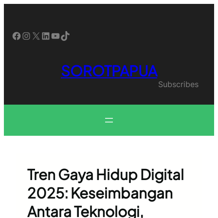
Skip
to
content
Facebook
Instagram
X
LinkedIn
YouTube
TikTok
SOROTPAPUA
Subscribes
Tren Gaya Hidup Digital
2025: Keseimbangan
Antara Teknologi,