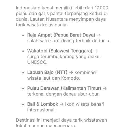
Indonesia dikenal memiliki lebih dari 17.000
pulau dan garis pantai terpanjang kedua di
dunia. Lautan Nusantara menyimpan daya
tarik wisata kelas dunia:
Raja Ampat (Papua Barat Daya)
→
salah satu spot diving terbaik di dunia.
Wakatobi (Sulawesi Tenggara)
→
surga terumbu karang yang diakui
UNESCO.
Labuan Bajo (NTT)
→ kombinasi
wisata laut dan Komodo.
Pulau Derawan (Kalimantan Timur)
→
terkenal dengan danau ubur-ubur.
Bali & Lombok
→ ikon wisata bahari
internasional.
Destinasi ini menjadi daya tarik wisatawan
lokal maupun mancanegara.