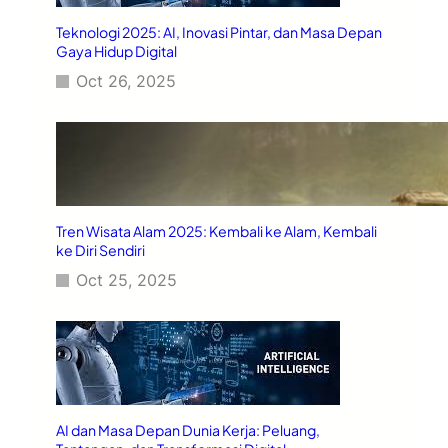
Teknologi 2025: AI, Inovasi Pintar, dan Masa Depan
Gaya Hidup Digital
Oct 26, 2025
Tren Wisata Alam 2025: Kembali ke Alam, Kembali
ke Diri Sendiri
Oct 25, 2025
AI dan Masa Depan Dunia Kerja: Peluang,