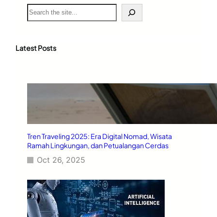
S
e
a
r
c
Latest Posts
h
Tren Traveling 2025: Era Digital Nomad, Wisata
Ramah Lingkungan, dan Petualangan Cerdas
Oct 26, 2025