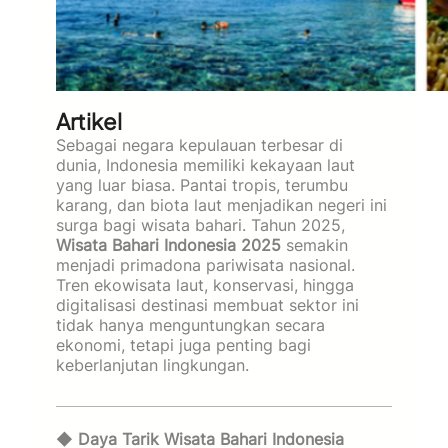
Artikel
Sebagai negara kepulauan terbesar di
dunia, Indonesia memiliki kekayaan laut
yang luar biasa. Pantai tropis, terumbu
karang, dan biota laut menjadikan negeri ini
surga bagi wisata bahari. Tahun 2025,
Wisata Bahari Indonesia 2025
semakin
menjadi primadona pariwisata nasional.
Tren ekowisata laut, konservasi, hingga
digitalisasi destinasi membuat sektor ini
tidak hanya menguntungkan secara
ekonomi, tetapi juga penting bagi
keberlanjutan lingkungan.
◆
Daya Tarik Wisata Bahari Indonesia