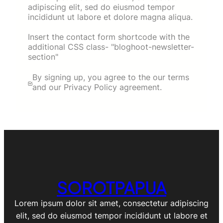
adipiscing elit, sed do eiusmod tempor
incididunt ut labore et dolore magna aliqua.
Insert the contact form shortcode with the
additional CSS class- "bloghoot-newsletter-
section"
By signing up, you agree to the our terms
and our Privacy Policy agreement.
SOROTPAPUA
Lorem ipsum dolor sit amet, consectetur adipiscing
elit, sed do eiusmod tempor incididunt ut labore et