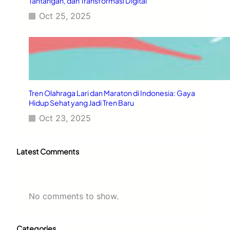
Tantangan, dan Transformasi Digital
Oct 25, 2025
Tren Olahraga Lari dan Maraton di Indonesia: Gaya
Hidup Sehat yang Jadi Tren Baru
Oct 23, 2025
Latest Comments
No comments to show.
Categories