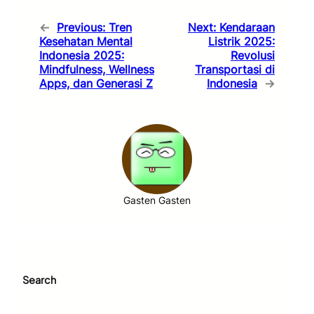
←
Previous:
Tren
Next:
Kendaraan
Kesehatan Mental
Listrik 2025:
Indonesia 2025:
Revolusi
Mindfulness, Wellness
Transportasi di
Apps, dan Generasi Z
Indonesia
→
Gasten Gasten
Search