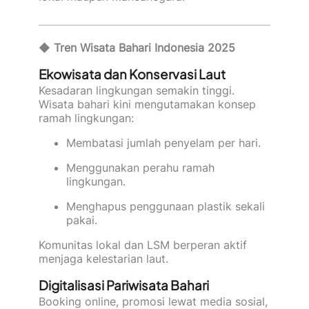
◆
Tren Wisata Bahari Indonesia 2025
Ekowisata dan Konservasi Laut
Kesadaran lingkungan semakin tinggi.
Wisata bahari kini mengutamakan konsep
ramah lingkungan:
Membatasi jumlah penyelam per hari.
Menggunakan perahu ramah
lingkungan.
Menghapus penggunaan plastik sekali
pakai.
Komunitas lokal dan LSM berperan aktif
menjaga kelestarian laut.
Digitalisasi Pariwisata Bahari
Booking online, promosi lewat media sosial,