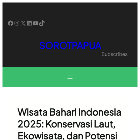
Skip
to
content
Facebook
Instagram
X
LinkedIn
YouTube
TikTok
SOROTPAPUA
Subscribes
Wisata Bahari Indonesia
2025: Konservasi Laut,
Ekowisata, dan Potensi